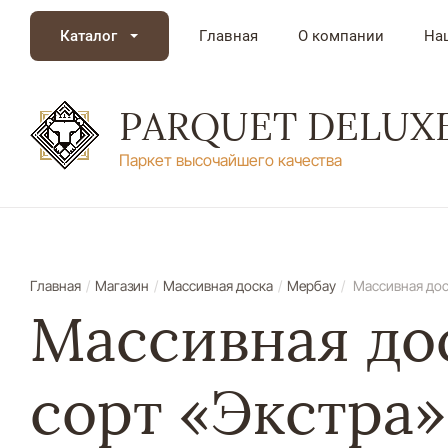
Каталог
Главная
О компании
На
PARQUET DELUX
Паркет высочайшего качества
Главная
/
Магазин
/
Массивная доска
/
Мербау
/
Массивная дос
Массивная до
сорт «Экстра»