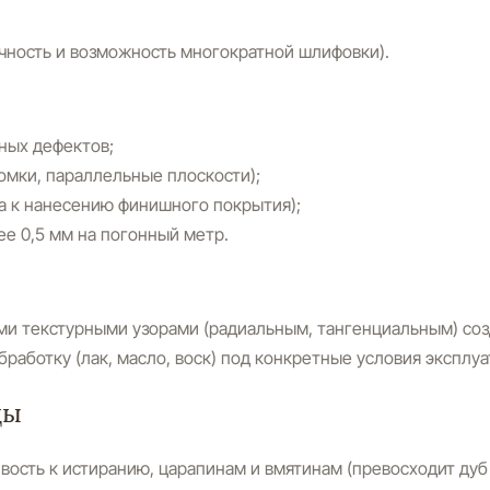
ность и возможность многократной шлифовки).
иных дефектов;
омки, параллельные плоскости);
а к нанесению финишного покрытия);
е 0,5 мм на погонный метр.
ыми текстурными узорами (радиальным, тангенциальным) соз
аботку (лак, масло, воск) под конкретные условия эксплу
ды
вость к истиранию, царапинам и вмятинам (превосходит дуб