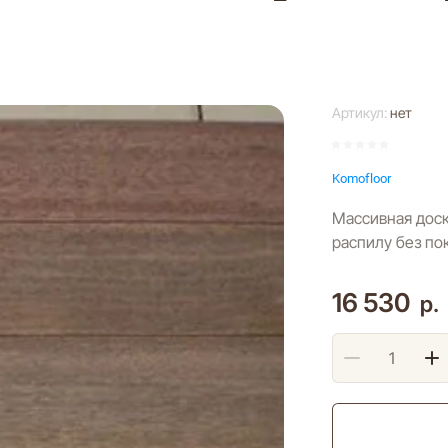
Артикул:
нет
Komofloor
Массивная доск
распилу без по
16 530
р.