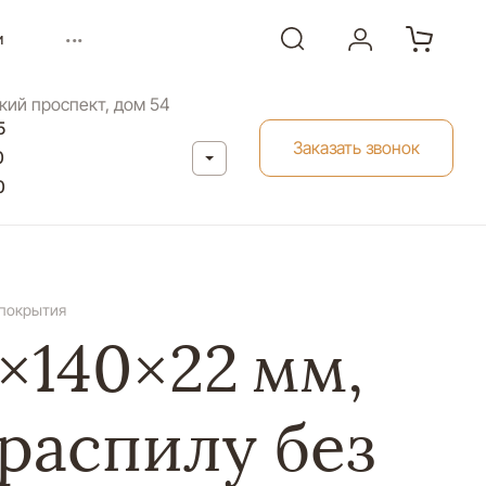
...
и
кий проспект, дом 54
5
Заказать звонок
0
0
 покрытия
×140×22 мм,
 распилу без