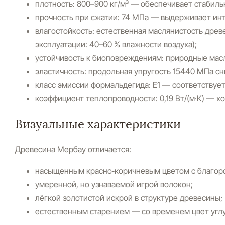
плотность:
800–900 кг/м³ — обеспечивает стабиль
прочность при сжатии:
74 МПа — выдерживает инт
влагостойкость:
естественная маслянистость древ
эксплуатации: 40–60 % влажности воздуха);
устойчивость к биоповреждениям:
природные масла
эластичность:
продольная упругость 15440 МПа сн
класс эмиссии формальдегида:
Е1 — соответствуе
коэффициент теплопроводности:
0,19 Вт/(м·К) — 
Визуальные характеристики
Древесина Мербау отличается:
насыщенным красно‑коричневым цветом с благо
умеренной, но узнаваемой игрой волокон;
лёгкой золотистой искрой в структуре древесины;
естественным старением — со временем цвет углу